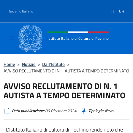
Salta al contenuto
IT
CH
Governo Italiano
Intestazione sito, social e menù
Istituto Italiano di Cultura di Pechino
Il sito ufficiale dell'Istituto Italiano di Cultu
Home
>
Notizie
>
Dall’Istituto
>
AVVISO RECLUTAMENTO DI N. 1 AUTISTA A TEMPO DETERMINATO
AVVISO RECLUTAMENTO DI N. 1
AUTISTA A TEMPO DETERMINATO
Data pubblicazione:
09 Dicembre 2024
Tipologia:
News
L’Istituto Italiano di Cultura di Pechino rende noto che