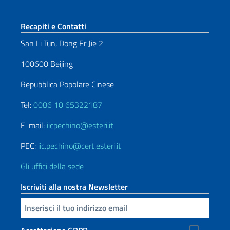
Sezione footer
Recapiti e Contatti
San Li Tun, Dong Er Jie 2
100600 Beijing
Repubblica Popolare Cinese
Tel:
0086 10 65322187
E-mail:
iicpechino@esteri.it
PEC:
iic.pechino@cert.esteri.it
Gli uffici della sede
Iscriviti alla nostra Newsletter
Inserisci la tua email