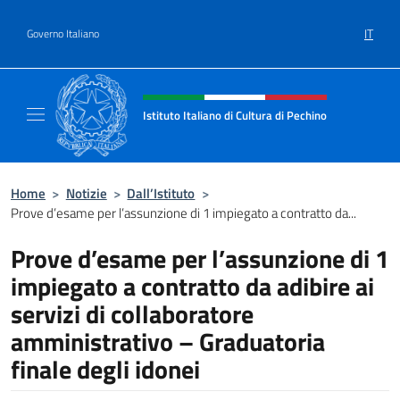
Salta al contenuto
IT
Governo Italiano
Intestazione sito, social e menù
Istituto Italiano di Cultura di Pechino
Il sito ufficiale dell'Istituto Italiano di Cultu
Home
>
Notizie
>
Dall’Istituto
>
Prove d’esame per l’assunzione di 1 impiegato a contratto da...
Prove d’esame per l’assunzione di 1
impiegato a contratto da adibire ai
servizi di collaboratore
amministrativo – Graduatoria
finale degli idonei