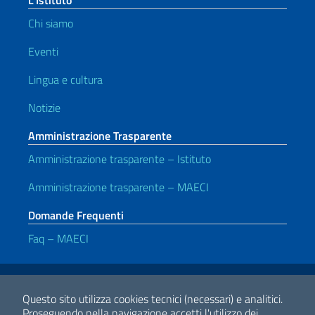
L’Istituto
Chi siamo
Eventi
Lingua e cultura
Notizie
Amministrazione Trasparente
Amministrazione trasparente – Istituto
Amministrazione trasparente – MAECI
Domande Frequenti
Faq – MAECI
Link Utili
Note legali
Privacy e cookie policy
Dichiarazione di accessibilità
Questo sito utilizza cookies tecnici (necessari) e analitici.
Proseguendo nella navigazione accetti l'utilizzo dei