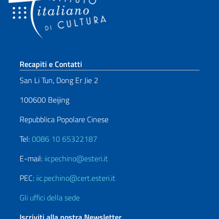
Sezione footer
Recapiti e Contatti
San Li Tun, Dong Er Jie 2
100600 Beijing
Repubblica Popolare Cinese
Tel:
0086 10 65322187
E-mail:
iicpechino@esteri.it
PEC:
iic.pechino@cert.esteri.it
Gli uffici della sede
Iscriviti alla nostra Newsletter