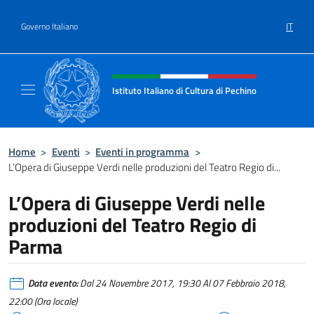
Salta al contenuto
IT
Governo Italiano
Intestazione sito, social e menù
Istituto Italiano di Cultura di Pechino
Il sito ufficiale dell'Istituto Italiano di Cultu
Home
>
Eventi
>
Eventi in programma
>
L’Opera di Giuseppe Verdi nelle produzioni del Teatro Regio di...
L’Opera di Giuseppe Verdi nelle
produzioni del Teatro Regio di
Parma
Data evento:
Dal 24 Novembre 2017, 19:30 Al 07 Febbraio 2018,
22:00 (Ora locale)