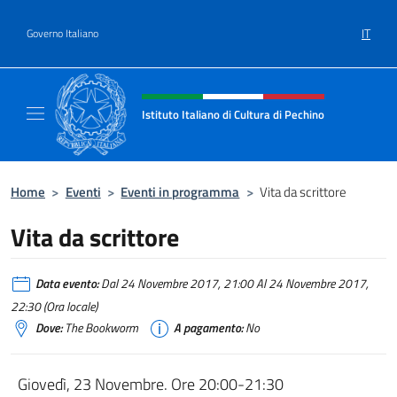
Salta al contenuto
IT
Governo Italiano
Intestazione sito, social e menù
Istituto Italiano di Cultura di Pechino
Il sito ufficiale dell'Istituto Italiano di Cultu
Home
>
Eventi
>
Eventi in programma
>
Vita da scrittore
Vita da scrittore
Data evento:
Dal 24 Novembre 2017, 21:00 Al 24 Novembre 2017,
22:30 (Ora locale)
Dove:
The Bookworm
A pagamento:
No
Giovedì, 23 Novembre. Ore 20:00-21:30