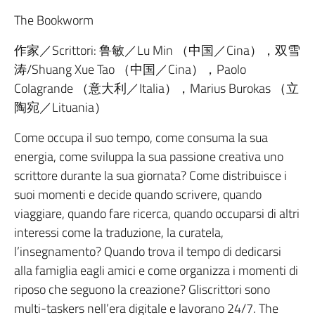
The Bookworm
作家／Scrittori: 鲁敏／Lu Min （中国／Cina），双雪
涛/Shuang Xue Tao （中国／Cina），Paolo
Colagrande （意大利／Italia），Marius Burokas （立
陶宛／Lituania）
Come occupa il suo tempo, come consuma la sua
energia, come sviluppa la sua passione creativa uno
scrittore durante la sua giornata? Come distribuisce i
suoi momenti e decide quando scrivere, quando
viaggiare, quando fare ricerca, quando occuparsi di altri
interessi come la traduzione, la curatela,
l’insegnamento? Quando trova il tempo di dedicarsi
alla famiglia eagli amici e come organizza i momenti di
riposo che seguono la creazione? Gliscrittori sono
multi-taskers nell’era digitale e lavorano 24/7. The