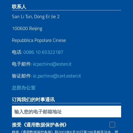
页脚部分
联系人
San Li Tun, Dong Er Jie 2
100600 Beijing
Repubblica Popolare Cinese
电话:
0086 10 65322187
电子邮件:
iicpechino@esteri.it
验证邮件:
iic.pechino@cert.esteri.it
总部办公室
订阅我们的时事通讯
插入你的電子郵件
接受《通用数据保护条例》
根据《通用数据保护条例》和2003年6月30日第196号相关法令，授